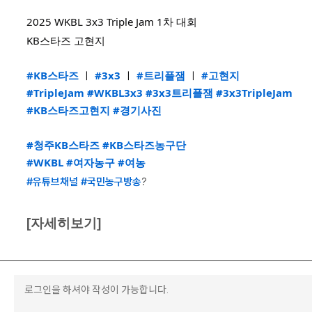
2025 WKBL 3x3 Triple Jam 1차 대회
KB스타즈 고현지
#KB스타즈
ㅣ
#3x3
ㅣ
#트리플잼
ㅣ
#고현지
#TripleJam
#WKBL3x3
#3x3트리플잼
#3x3TripleJam
#KB스타즈고현지
#경기사진
#청주KB스타즈
#KB스타즈농구단
#WKBL
#여자농구
#여농
#유튜브채널
#국민농구방송
?
[자세히보기]