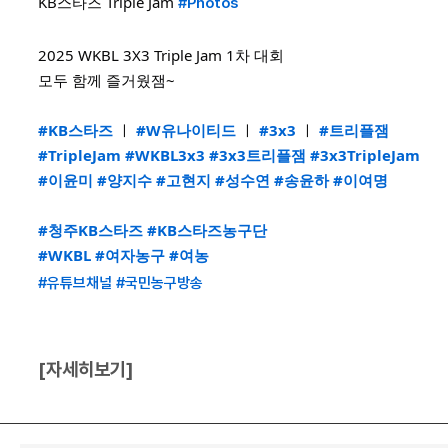
KB스타즈
Triple Jam
#Photos
2025 WKBL 3X3 Triple Jam 1차 대회
모두 함께 즐거웠잼~
#KB스타즈
ㅣ
#W유나이티드
ㅣ
#3x3
ㅣ
#트리플잼
#TripleJam
#WKBL3x3
#3x3트리플잼
#3x3TripleJam
#이윤미
#양지수
#고현지
#성수연
#송윤하
#이여명
#청주KB스타즈
#KB스타즈농구단
#WKBL
#여자농구
#여농
#유튜브채널
#국민농구방송
[자세히보기]