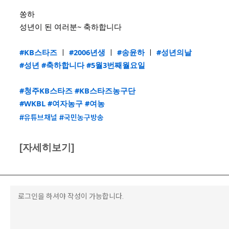
쏭하
성년이 된 여러분~ 축하합니다
#KB스타즈
ㅣ
#2006년생
ㅣ
#송윤하
ㅣ
#성년의날
#성년
#축하합니다
#5월3번째월요일
#청주KB스타즈
#KB스타즈농구단
#WKBL
#여자농구
#여농
#유튜브채널
#국민농구방송
[자세히보기]