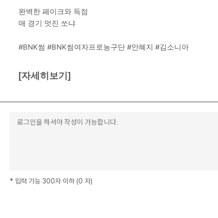
완벽한 페이크와 득점
매 경기 멋진 쏘냐
#BNK썸
#BNK썸여자프로농구단
#안혜지
#김소니아
[자세히보기]
*
입력 가능 300자 이하
(
0
자
)