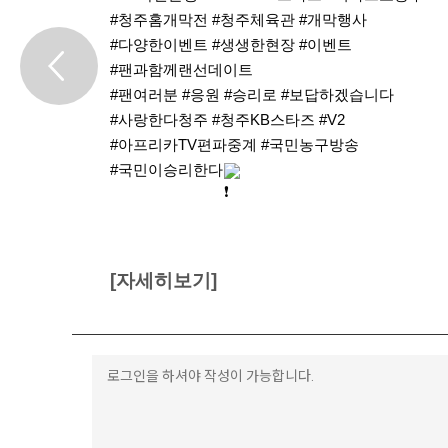
#청주홈개막전
#청주체육관
#개막행사
#다양한이벤트
#생생한현장
#이벤트
#팬과함께랜선데이트
#팬여러분
#응원
#승리로
#보답하겠습니다
#사랑한다청주
#청주KB스타즈
#V2
#아프리카TV편파중계
#국민농구방송
#국민이승리한다
[자세히보기]