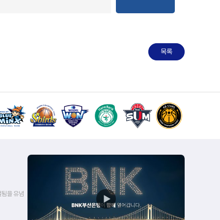
목록
벌됨을 유념