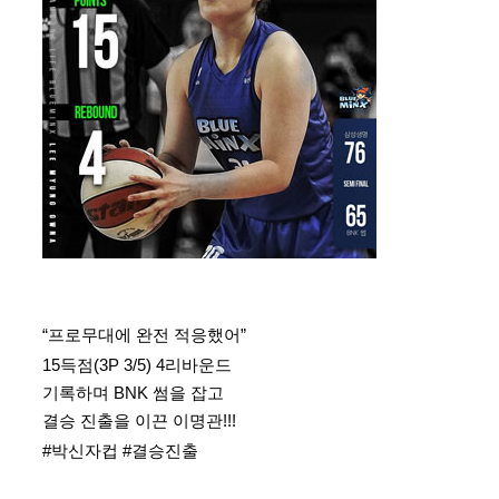
“프로무대에 완전 적응했어”
15득점(3P 3/5) 4리바운드
기록하며 BNK 썸을 잡고
결승 진출을 이끈 이명관!!!
#박신자컵
#결승진출