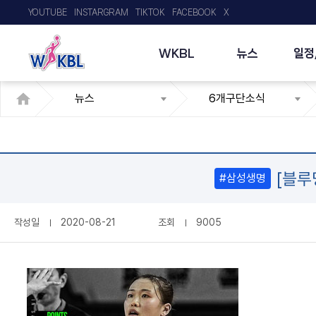
YOUTUBE
INSTARGRAM
TIKTOK
FACEBOOK
X
WKBL
뉴스
일정
뉴스
6개구단소식
[블루
#삼성생명
작성일
2020-08-21
조회
9005