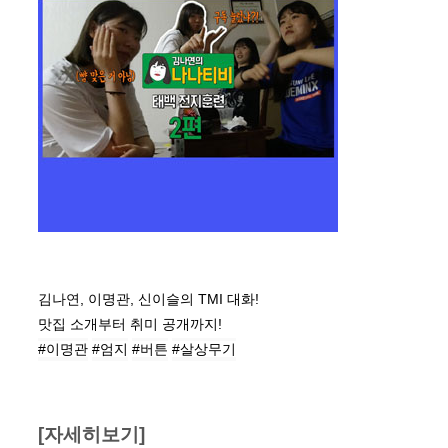
김나연, 이명관, 신이슬의 TMI 대화!
맛집 소개부터 취미 공개까지! 
#이명관
#엄지
#버튼
#살상무기
[자세히보기]