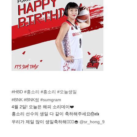
#HBD
#홍소리
#흥소리
#오늘생일
#BNK
#BNK썸
#sumgram
4월 2일! 오늘은 해피 소리데이❤️
홍소리 선수의 생일 다 같이 축하해주세요🎂🍰
우리가 제일 많이 생일축하해🙋🏻‍♀️🧁
@sr_hong_9