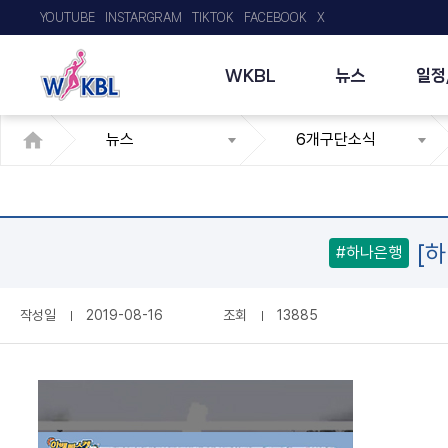
YOUTUBE
INSTARGRAM
TIKTOK
FACEBOOK
X
WKBL
뉴스
일정
뉴스
6개구단소식
[하
#하나은행
작성일
2019-08-16
조회
13885