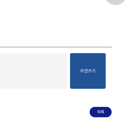
의견쓰기
목록