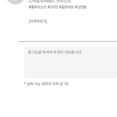
27득점 6리바운드 5어시스트
#플레이오프 #2차전 #끝판대장 #김한별
[자세히보기]
*
입력 가능 300자 이하
(
0
자
)