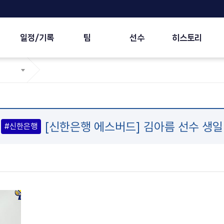
일정/기록
팀
선수
히스토리
[신한은행 에스버드] 김아름 선수 생일
#신한은행