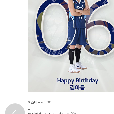
에스버드 생일💙
_