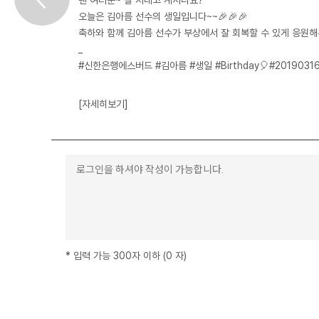
팬 여러분~ 잘 지내고 계시나요?^^
오늘은 김아름 선수의 생일입니다~~🎉🎉🎉
축하와 함께 김아름 선수가 부상에서 잘 회복할 수 있게 응원해
_
#신한은행에스버드 #김아름 #생일 #Birthday🎈#20190316
[자세히보기]
*
입력 가능 300자 이하
(
0
자
)