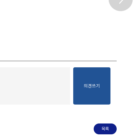
의견쓰기
목록