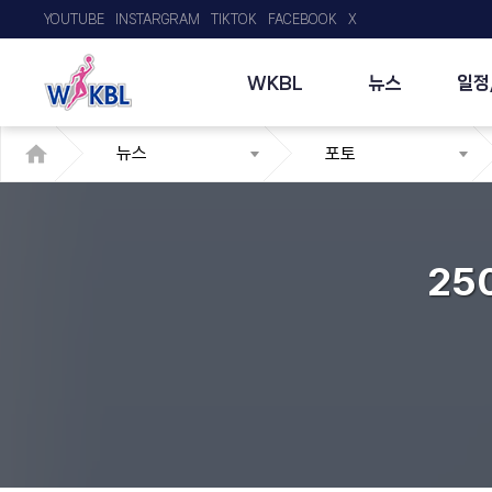
YOUTUBE
INSTARGRAM
TIKTOK
FACEBOOK
X
WKBL
뉴스
일정
뉴스
포토
25