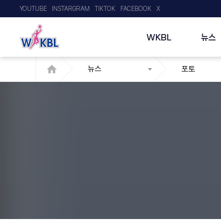
YOUTUBE
INSTARGRAM
TIKTOK
FACEBOOK
X
WKBL
뉴스
뉴스
포토