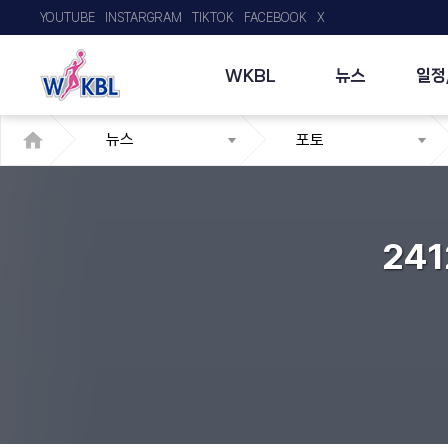
YOUTUBE
INSTARGRAM
TIKTOK
FACEBOOK
X
WKBL
뉴스
일정
뉴스
포토
24