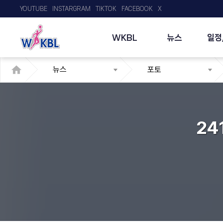
YOUTUBE
INSTARGRAM
TIKTOK
FACEBOOK
X
WKBL
뉴스
일정
뉴스
포토
24