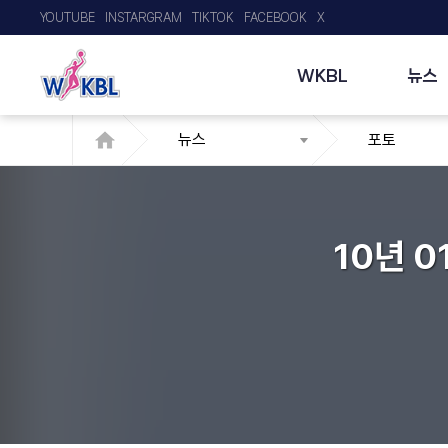
YOUTUBE
INSTARGRAM
TIKTOK
FACEBOOK
X
WKBL
뉴스
뉴스
포토
10년 