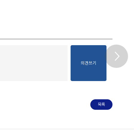
의견쓰기
목록