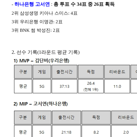
-
하나은행 고서연
:
총 투표 수
34
표 중
26
표 획득
2
위 삼성생명 키아나 스미스
: 4
표
3
위 우리은행 이명관
: 2
표
3
위
BNK
썸 박성진
: 2
표
2.
선수 기록
(1
라운드 평균 기록
)