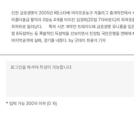
인천 금호생명이 2005년 KB스타배 여자프로농구 겨울리그 홈개막전에서 
리플더블급 활약과 3점슛 4개를 터뜨린 김경희(20점 7리바운드)의 외곽포를
최하위로 밀려났다. 특히 시즌 개막전 트레이드돼 금호생명 유니폼을 입은 
함 8득점하는 등 폭발적인 득점력을 선보이면서 친정팀 국민은행을 연패에 빠
마지막공격에 실패, 경기를 내줬다. by 굿데이 최용석 기자
*
입력 가능 300자 이하
(
0
자
)