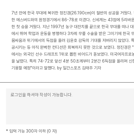
7년 만에 한국 무대에 복귀한 정진경(26.190cm)이 절반의 성공을 거뒀다
한 에스버드와의 원정경기에서 86-78로 이겼다. 신세계는 43점에 5리바운
한 첫 승을 거뒀다. 지난 1997년 농구 대잔치를 끝으로 한국 무대를 떠나 
에서 뛰며 학업과 운동을 병행하다 3차례 무릎 수술을 받은 그이기에 한국 
몸싸움과 위기에서의 득점을 올려 김윤호 감독의 기대를 저버리지 않았다. 특히
공시키는 등 아직 완벽한 컨디션은 회복하지 못한 것으로 보였다. 정진경은 "
에서는 외국인 선수 드래프트 1위로 뽑힌 비어드가 돋보였다. 미국여자프로농구
을 날렸다. 특히 74-72로 앞선 4분 50초께부터 2분간 6득점을 올리며 
기용할 예정"이라고 말했다. by 일간스포츠 김태주 기자
*
입력 가능 300자 이하
(
0
자
)