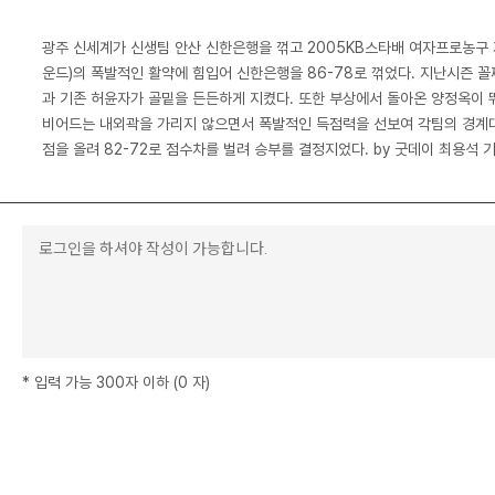
광주 신세계가 신생팀 안산 신한은행을 꺾고 2005KB스타배 여자프로농구 
운드)의 폭발적인 활약에 힘입어 신한은행을 86-78로 꺾었다. 지난시즌 
과 기존 허윤자가 골밑을 든든하게 지켰다. 또한 부상에서 돌아온 양정옥이 
비어드는 내외곽을 가리지 않으면서 폭발적인 득점력을 선보여 각팀의 경계대상
점을 올려 82-72로 점수차를 벌려 승부를 결정지었다. by 굿데이 최용석 
*
입력 가능 300자 이하
(
0
자
)